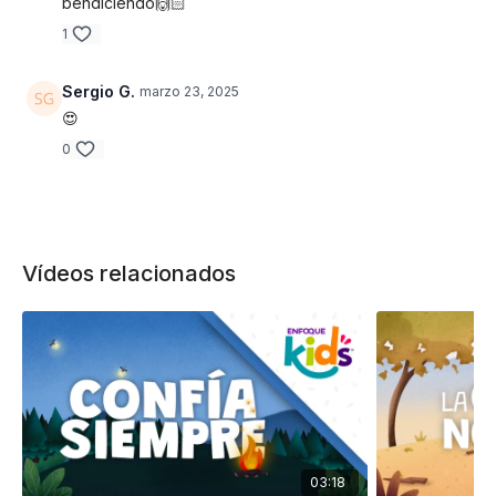
bendiciendo🙌🏻
1
Sergio G.
marzo 23, 2025
😍
0
Vídeos relacionados
03:18