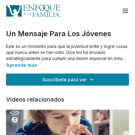
Un Mensaje Para Los Jóvenes
Este es un momento para que la juventud brille y logre cosas
que nunca antes se han visto. Dios les ha enviado
estratégicamente para cumplir una misión especial en esta
generación. Le invitamos a descargar la guía gratuita que
Aprende más
acompaña el video.
Suscríbete para ver
Vídeos relacionados