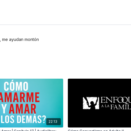
f, me ayudan montón
22:13
 Amor | Capítulo 17 | Audiolibro:
Cómo Convertirme en Adulto II