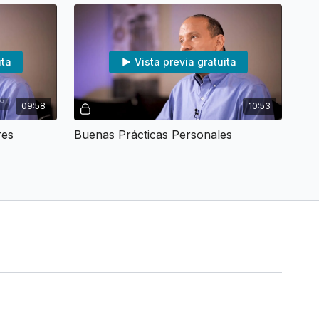
ita
Vista previa gratuita
09:58
10:53
res
Buenas Prácticas Personales