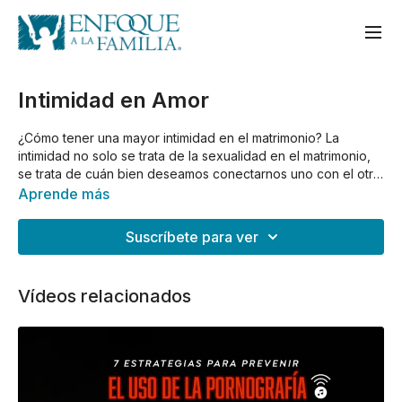
Intimidad en Amor
¿Cómo tener una mayor intimidad en el matrimonio? La
intimidad no solo se trata de la sexualidad en el matrimonio,
se trata de cuán bien deseamos conectarnos uno con el otro.
Esta gran conferencia de Sixto Porras le enseñará cómo
Aprende más
tener intimidad en amor.
Suscríbete para ver
Vídeos relacionados