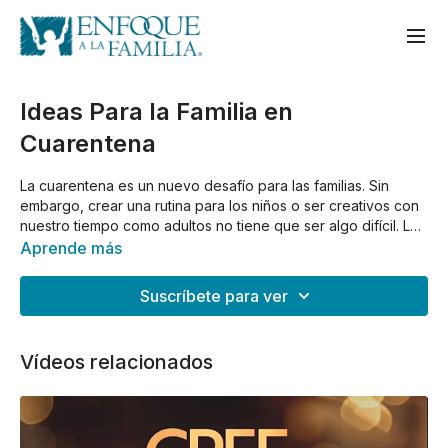
Ideas Para la Familia en
Cuarentena
La cuarentena es un nuevo desafío para las familias. Sin
embargo, crear una rutina para los niños o ser creativos con
nuestro tiempo como adultos no tiene que ser algo difícil. Le
invitamos a descargar una guía con un calendario para sus
Aprende más
hijos, ideas para cada edad y dinámicas que puede hacer en
casa. Descargue el pdf entre los recursos de este video.
Suscríbete para ver
Vídeos relacionados