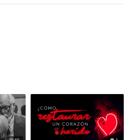
35:40
1