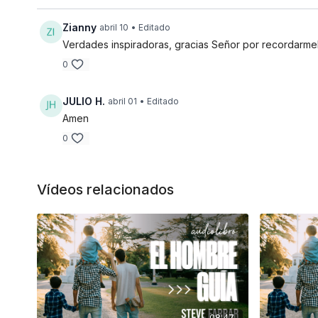
Zianny
abril 10
• Editado
Verdades inspiradoras, gracias Señor por recordarme
0
JULIO H.
abril 01
• Editado
Amen
0
Vídeos relacionados
08:47