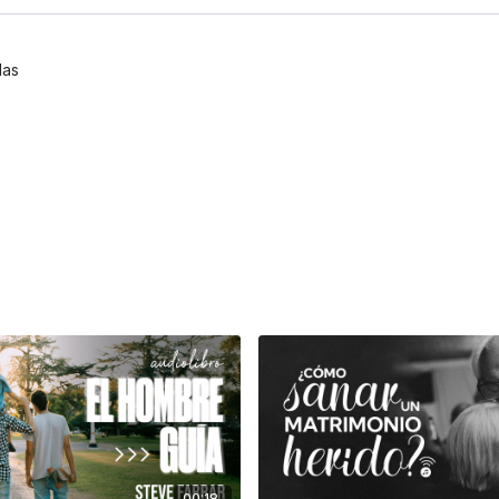
las
00:18