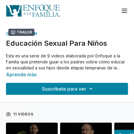
Trailer
COLECCIÓN
Educación Sexual Para Niños
Esta es una serie de 9 videos elaborada por Enfoque a la
Familia que pretende guiar a los padres sobre cómo educar
en sexualidad a sus hijos desde etapas tempranas de la
infancia. ¿Los temas de sexualidad no deberían iniciar en la
Aprende más
adolescencia? La respuesta es “No”. La educación sexual
empieza desde que el niño está pequeño.
Suscríbete para ver
11 VÍDEOS