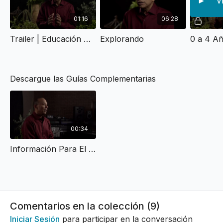
V
01:16
06:28
Trailer | Educación Sexual Para Niños
Explorando
0 a 4 A
Descargue las Guías Complementarias
00:34
Información Para El Facilitador de Grupo
Comentarios en la colección (
9
)
Iniciar Sesión
para participar en la conversación