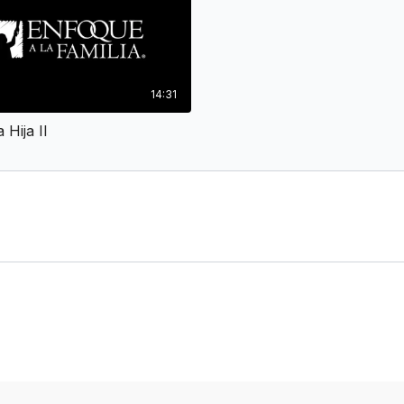
14:31
 Hija II