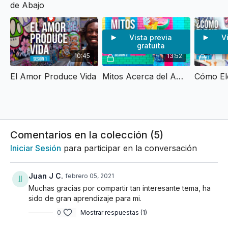
de Abajo
Vista previa
V
gratuita
10:45
13:52
El Amor Produce Vida
Mitos Acerca del Amor
Comentarios en la colección (
5
)
Iniciar Sesión
para participar en la conversación
Juan J C.
febrero 05, 2021
Muchas gracias por compartir tan interesante tema, ha
sido de gran aprendizaje para mi.
0
Mostrar respuestas (1)