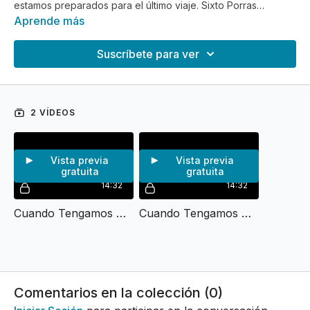
estamos preparados para el último viaje. Sixto Porras
conversa sobre el tema.
Aprende más
Suscríbete para ver
2 VÍDEOS
Vista previa
Vista previa
gratuita
gratuita
14:32
14:32
Cuando Tengamos Que Partir I
Cuando Tengamos Que Partir II
Comentarios en la colección (
0
)