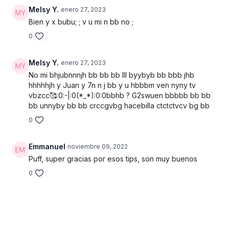
Melsy Y.
enero 27, 2023
Bien y x bubu; ; v u mi n bb no ;
0
Melsy Y.
enero 27, 2023
No mi bhjubnnnjh bb bb bb lll byybyb bb bbb jhb
hhhhhjh y Juan y 7n n j bb y u hbbbm ven nyny tv
vbzcc🥰:⁠0:⁠-⁠|:⁠0(⁠*⁠_⁠*⁠):⁠0:⁠0bbhb ? G2swuen bbbbb bb bb
bb unnyby bb bb crccgvbg hacebilla ctctctvcv bg bb
0
Emmanuel
noviembre 09, 2022
Puff, super gracias por esos tips, son muy buenos
0