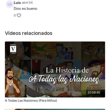
de-la-mision-de-jesus-digital
Luis
abril 04
Dios es bueno
-Si desea comprar los episodios de "Para que el mundo
0
sepa" visite la tienda virtual aquí:
https://store.focusonthefamily.com/catalogsearch/result/?
q=Para+Que+El+Mundo+Sepa
Vídeos relacionados
01:09:45
A Todas Las Naciones (Para Niños)