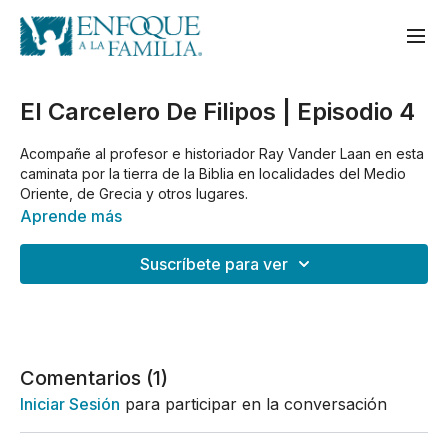
El Carcelero De Filipos | Episodio 4
Acompañe al profesor e historiador Ray Vander Laan en esta
caminata por la tierra de la Biblia en localidades del Medio
Oriente, de Grecia y otros lugares.
Aprende más
-Guía Digital de volumen "LA MISIÓN DE ISRAEL":
https://store.focusonthefamily.com/guia-de-la-exploracion-
Suscríbete para ver
de-la-mision-de-israel-digital
-Guía Digital de volumen "LA MISIÓN DE JESUS":
https://store.focusonthefamily.com/guia-de-la-exploracion-
de-la-mision-de-jesus-digital
Comentarios (
1
)
-Guía Digital de volumen "UN ENFRENTAMIENTO ENTRE
Iniciar Sesión
para participar en la conversación
REINOS":
https://store.focusonthefamily.com/guia-de-la-exploracion-