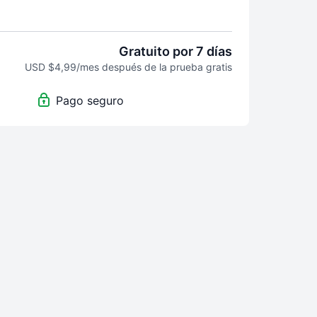
 y luego se mantendrá activo por USD$4.99 al
ner su inscripción mensual cuando quiera.
Gratuito por 7 días
USD $4,99/mes después de la prueba gratis
Pago seguro