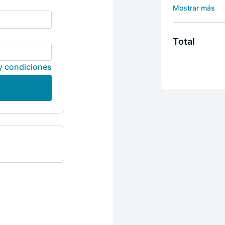
primeros 7 días
mes. Puede dete
Total
y condiciones