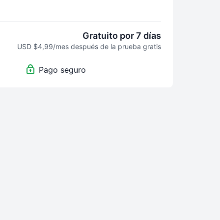
 y luego se mantendrá activo por USD$4.99 al
ner su inscripción mensual cuando quiera.
Gratuito por 7 días
USD $4,99/mes después de la prueba gratis
Pago seguro