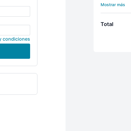
primeros 7 días
mes. Puede dete
Total
y condiciones