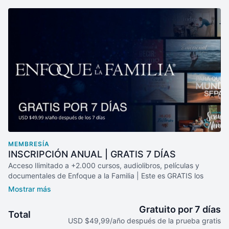
MEMBRESÍA
INSCRIPCIÓN ANUAL | GRATIS 7 DÍAS
Acceso Ilimitado a +2.000 cursos, audiolibros, películas y
documentales de Enfoque a la Familia | Este es GRATIS los
primeros 7 días y luego se mantendrá por USD$49.99 al año
(16% DESCUENTO en comparación a la inscripción mensual).
Puede detener su inscripción anual cuando quiera.
Gratuito por 7 días
Total
USD $49,99/año después de la prueba gratis